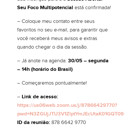
Seu Foco Multipotencial
está confirmada!
– Coloque meu contato entre seus
favoritos no seu e-mail, para garantir que
você receberá meus avisos e extras
quando chegar o dia da sessão.
– Já anote na agenda:
30/05 – segunda
– 14h (horário do Brasil)
– Começaremos pontualmente!
–
Link de acesso:
https://us06web.zoom.us/j/87866429770?
pwd=N3ZGUjJTU3V1ZlptYmJEcUtaK01GQT09
ID da reunião:
878 6642 9770