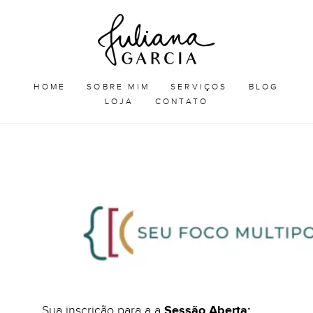
Skip
Juliana
to
Garcia
JULIANA GARCIA
content
HOME
SOBRE MIM
SERVIÇOS
BLOG
LOJA
CONTATO
Sua inscrição para a a
Sessão Aberta: