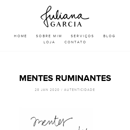
Skip
Juliana
to
Garcia
JULIANA GARCIA
content
HOME
SOBRE MIM
SERVIÇOS
BLOG
LOJA
CONTATO
MENTES RUMINANTES
28 JAN 2020 /
AUTENTICIDADE