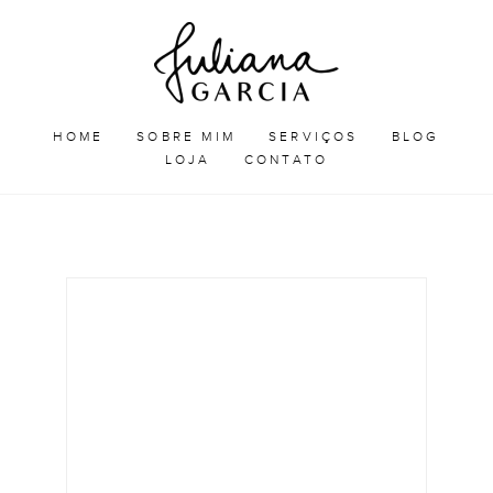
Skip
Juliana
to
Garcia
JULIANA GARCIA
content
HOME
SOBRE MIM
SERVIÇOS
BLOG
LOJA
CONTATO