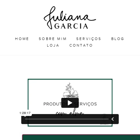
Skip
Juliana
to
Garcia
JULIANA GARCIA
content
HOME
SOBRE MIM
SERVIÇOS
BLOG
LOJA
CONTATO