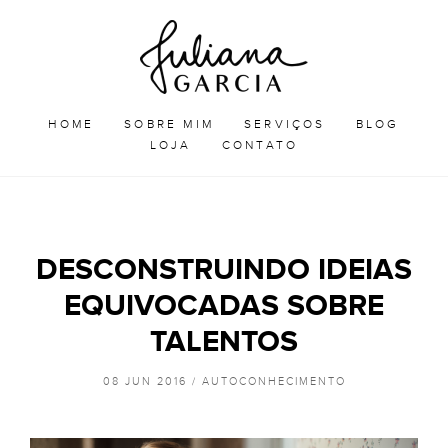
Skip
Juliana
to
Garcia
JULIANA GARCIA
content
HOME
SOBRE MIM
SERVIÇOS
BLOG
LOJA
CONTATO
DESCONSTRUINDO IDEIAS
EQUIVOCADAS SOBRE
TALENTOS
08 JUN 2016 /
AUTOCONHECIMENTO