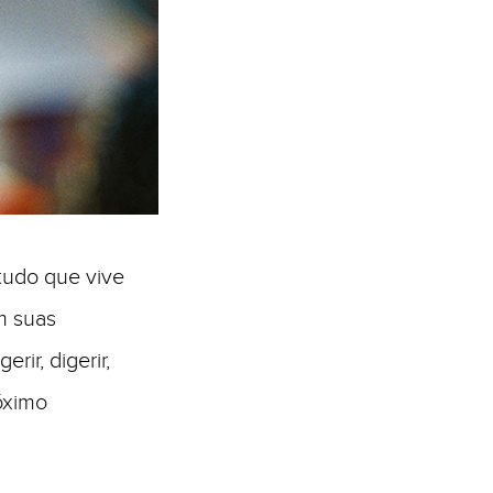
 tudo que vive
m suas
ir, digerir,
róximo