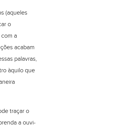
os (aqueles
ar o
 com a
tações acabam
essas palavras,
tro àquilo que
aneira
ode traçar o
prenda a ouvi-