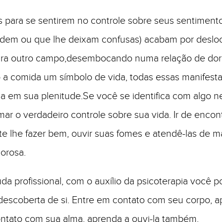
 para se sentirem no controle sobre seus sentiment
dem ou que lhe deixam confusas) acabam por desloc
ara outro campo,desembocando numa relação de dor
 a comida um símbolo de vida, todas essas manifes
da em sua plenitude.Se você se identifica com algo n
mar o verdadeiro controle sobre sua vida. Ir de encon
e lhe fazer bem, ouvir suas fomes e atendê-las de m
orosa.
da profissional, com o auxí­lio da psicoterapia você p
escoberta de si. Entre em contato com seu corpo, a
ontato com sua alma, aprenda a ouvi-la também.