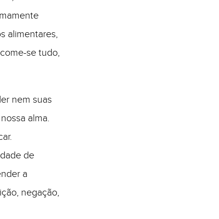
remamente
s alimentares,
 come-se tudo,
der nem suas
 nossa alma.
ar.
idade de
ender a
ição, negação,