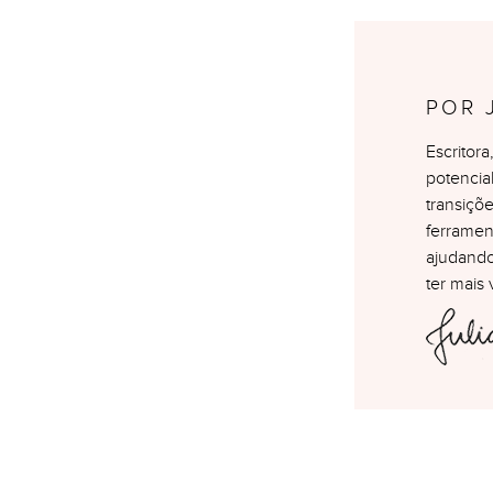
POR 
Escritor
potencia
transiçõ
ferramen
ajudando
ter mais 