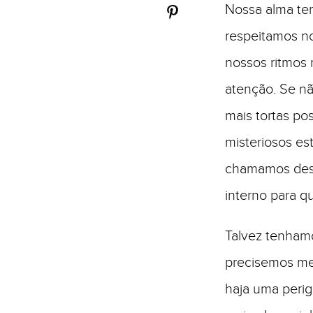
Nossa alma te
respeitamos no
nossos ritmos 
atenção. Se n
mais tortas po
misteriosos est
chamamos deseq
interno para q
Talvez tenhamo
precisemos met
haja uma perig