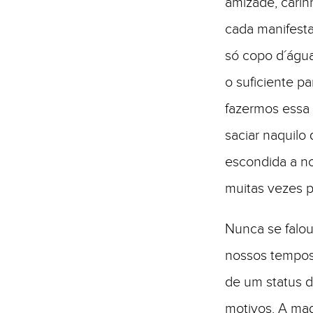
amizade, carin
cada manifesta
só copo d´águ
o suficiente p
fazermos essa
saciar naquilo
escondida a no
muitas vezes p
Nunca se falo
nossos tempos
de um status d
motivos. A mag