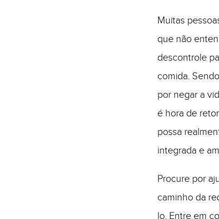
Muitas pessoas
que não enten
descontrole p
comida. Sendo
por negar a vi
é hora de reto
possa realment
integrada e am
Procure por aju
caminho da red
lo. Entre em c