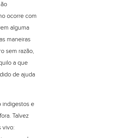
não
smo ocorre com
erem alguma
as maneiras
ro sem razão,
quilo a que
dido de ajuda
 indigestos e
fora. Talvez
 vivo: