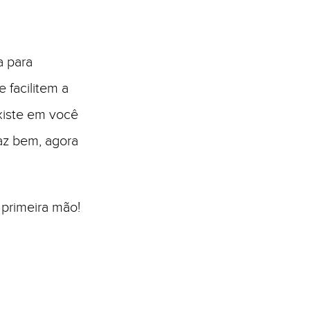
a para
 facilitem a
xiste em você
faz bem, agora
 primeira mão!