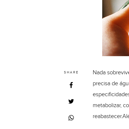
Nada sobrevive
SHARE
precisa de águ
especificidade
metabolizar, c
reabastecer.A