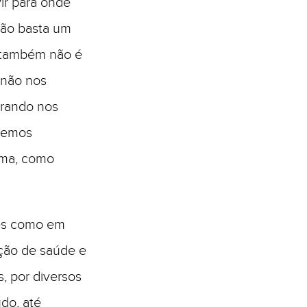
vir para onde
Não basta um
 também não é
 não nos
urando nos
ntemos
lma, como
res como em
ção de saúde e
, por diversos
do, até