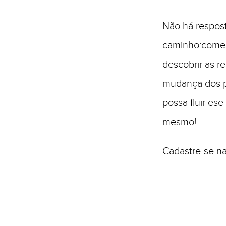
Não há respost
caminho:comece
descobrir as r
mudança dos p
possa fluir es
mesmo!
Cadastre-se n