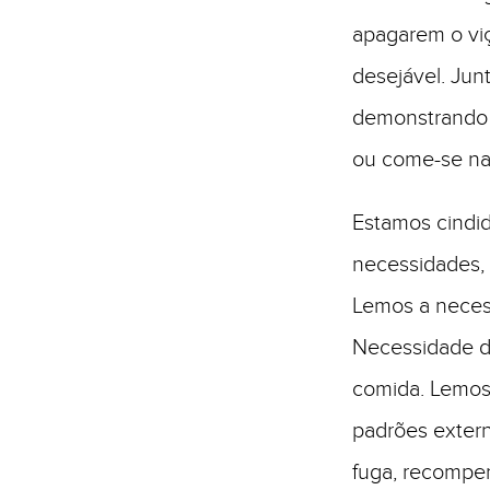
apagarem o vi
desejável. Jun
demonstrando 
ou come-se nad
Estamos cindi
necessidades,
Lemos a neces
Necessidade d
comida. Lemos
padrões exter
fuga, recomp