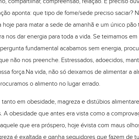
ho, compartilhar, compreensão, relação. É preciso ou
ção aponta: que tipo de fome/sede preciso saciar? 
a hoje para matar a sede de amanhã e um único pão
ara nos dar energia para toda a vida. Se teimamos em
 pergunta fundamental acabamos sem energia, proc
 que não nos preenche. Estressados, adoecidos, ma
ssa força.Na vida, não só deixamos de alimentar a a
rocuramos o alimento no lugar errado.
u tanto em obesidade, magreza e distúbios alimenta
. A obesidade que antes era vista como a comprova
aquele que era próspero, hoje évista com maus olhos
reza é exaltada e ganha seguidores que fazem de tu