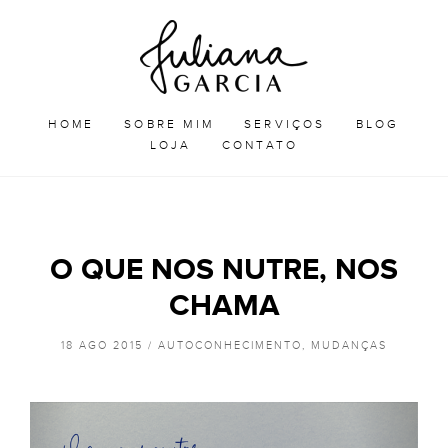
Skip
Juliana
to
Garcia
JULIANA GARCIA
content
HOME
SOBRE MIM
SERVIÇOS
BLOG
LOJA
CONTATO
O QUE NOS NUTRE, NOS
CHAMA
18 AGO 2015 /
AUTOCONHECIMENTO
,
MUDANÇAS