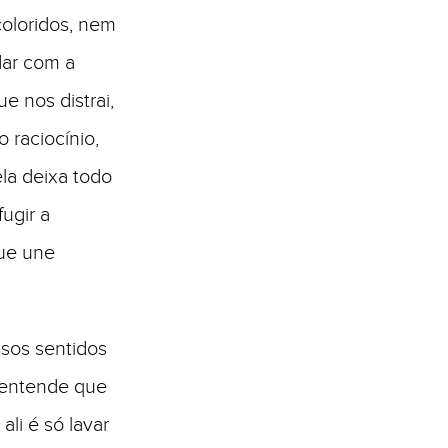
coloridos, nem
dar com a
 nos distrai,
 raciocínio,
la deixa todo
ugir a
ue une
ssos sentidos
 entende que
li é só lavar