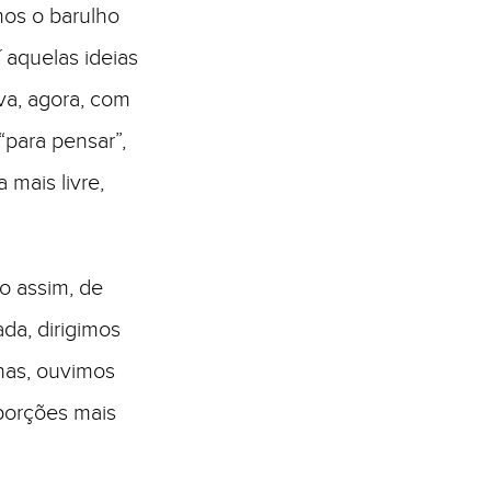
mos o barulho
 aquelas ideias
va, agora, com
“para pensar”,
mais livre,
o assim, de
da, dirigimos
has, ouvimos
porções mais