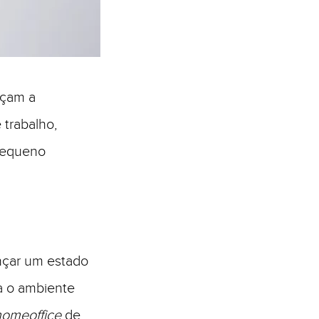
eçam a
 trabalho,
 pequeno
ançar um estado
a o ambiente
homeoffice
de