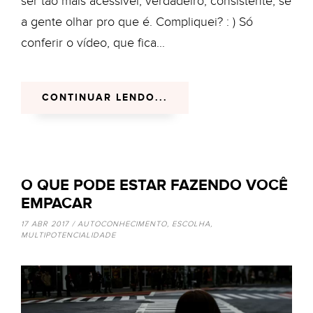
ser tão mais acessível, verdadeiro, consistente, se
a gente olhar pro que é. Compliquei? : ) Só
conferir o vídeo, que fica...
CONTINUAR LENDO...
O QUE PODE ESTAR FAZENDO VOCÊ
EMPACAR
17 ABR 2017 /
AUTOCONHECIMENTO
,
ESCOLHA
,
MULTIPOTENCIALIDADE