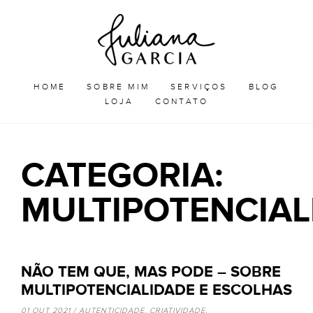
Skip
Juliana
to
Garcia
JULIANA GARCIA
content
HOME
SOBRE MIM
SERVIÇOS
BLOG
LOJA
CONTATO
CATEGORIA:
MULTIPOTENCIAL
NÃO TEM QUE, MAS PODE – SOBRE
MULTIPOTENCIALIDADE E ESCOLHAS
01 OUT 2021 /
AUTENTICIDADE
,
CRIATIVIDADE
,