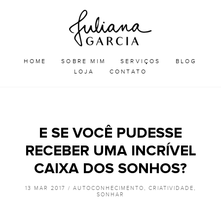
Skip
Juliana
to
Garcia
JULIANA GARCIA
content
HOME
SOBRE MIM
SERVIÇOS
BLOG
LOJA
CONTATO
E SE VOCÊ PUDESSE
RECEBER UMA INCRÍVEL
CAIXA DOS SONHOS?
13 MAR 2017 /
AUTOCONHECIMENTO
,
CRIATIVIDADE
,
SONHAR